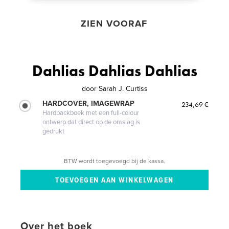
ZIEN VOORAF
Dahlias Dahlias Dahlias
door
Sarah J. Curtiss
HARDCOVER, IMAGEWRAP
234,69 €
Hardbackboek met een full-colour
ontwerp dat direct op de omslag is
gedrukt
BTW wordt toegevoegd bij de kassa.
Over het boek