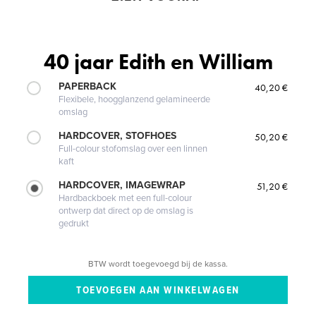
40 jaar Edith en William
PAPERBACK
40,20 €
Flexibele, hoogglanzend gelamineerde
omslag
HARDCOVER, STOFHOES
50,20 €
Full-colour stofomslag over een linnen
kaft
HARDCOVER, IMAGEWRAP
51,20 €
Hardbackboek met een full-colour
ontwerp dat direct op de omslag is
gedrukt
BTW wordt toegevoegd bij de kassa.