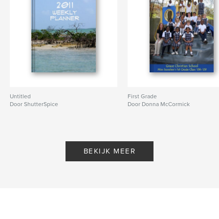
Untitled
First Grade
Door ShutterSpice
Door Donna McCormick
BEKIJK MEER