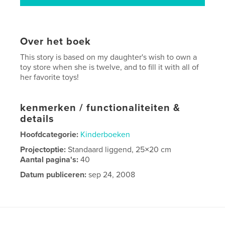
Over het boek
This story is based on my daughter's wish to own a
toy store when she is twelve, and to fill it with all of
her favorite toys!
kenmerken / functionaliteiten &
details
Hoofdcategorie:
Kinderboeken
Projectoptie:
Standaard liggend, 25×20 cm
Aantal pagina's:
40
Datum publiceren:
sep 24, 2008
Trefwoorden
,
,
Calico Critters
Childhood Dreams
Toys