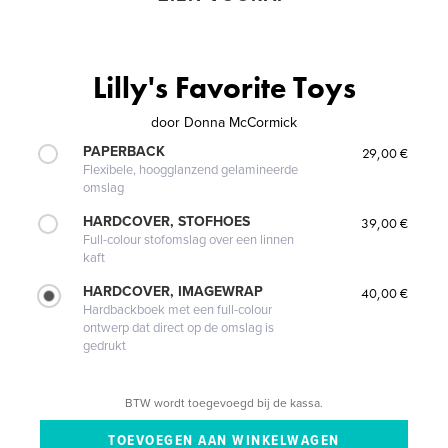
Lilly's Favorite Toys
door
Donna McCormick
PAPERBACK
29,00 €
Flexibele, hoogglanzend gelamineerde
omslag
HARDCOVER, STOFHOES
39,00 €
Full-colour stofomslag over een linnen
kaft
HARDCOVER, IMAGEWRAP
40,00 €
Hardbackboek met een full-colour
ontwerp dat direct op de omslag is
gedrukt
BTW wordt toegevoegd bij de kassa.