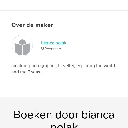
Trefwoorden
,
,
,
,
faces
travel
asia
portraits
candid
Over de maker
bianca polak
Singapore
amateur photographer, traveller, exploring the world
and the 7 seas....
Boeken door bianca
polak