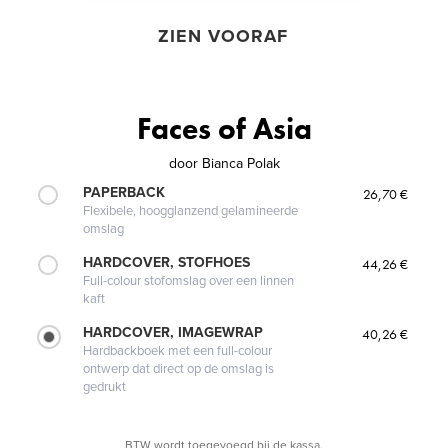
ZIEN VOORAF
Faces of Asia
door
Bianca Polak
PAPERBACK
26,70 €
Flexibele, hoogglanzend gelamineerde
omslag
HARDCOVER, STOFHOES
44,26 €
Full-colour stofomslag over een linnen
kaft
HARDCOVER, IMAGEWRAP
40,26 €
Hardbackboek met een full-colour
ontwerp dat direct op de omslag is
gedrukt
BTW wordt toegevoegd bij de kassa.