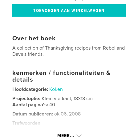
Over het boek
A collection of Thanksgiving recipes from Rebel and
Dave's friends.
kenmerken / functionaliteiten &
details
Hoofdcategorie:
Koken
Projectoptie:
Klein vierkant, 18×18 cm
Aantal pagina's:
40
Datum publiceren:
ok 06, 2008
Trefwoorden
,
,
Thanks giving
Rebel and Dave
MEER...