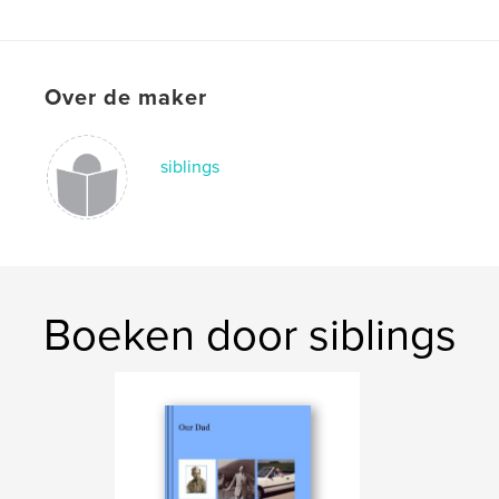
Thanksgiving Cookbook
,
Thanksgiving
,
Rebel
,
cookbook
Over de maker
siblings
Boeken door siblings