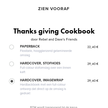
ZIEN VOORAF
Thanks giving Cookbook
door
Rebel and Dave's Friends
PAPERBACK
22,40 €
Flexibele, hoogglanzend gelamineerde
omslag
HARDCOVER, STOFHOES
29,40 €
Full-colour stofomslag over een linnen
kaft
HARDCOVER, IMAGEWRAP
29,40 €
Hardbackboek met een full-colour
ontwerp dat direct op de omslag is
gedrukt
BTW wordt toegevoegd bij de kassa.