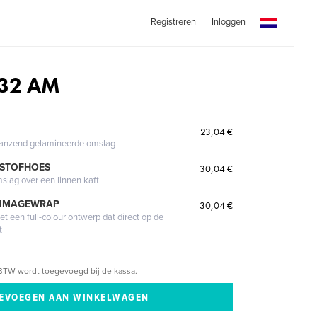
Registreren
Inloggen
:32 AM
23,04 €
glanzend gelamineerde omslag
 STOFHOES
30,04 €
mslag over een linnen kaft
 IMAGEWRAP
30,04 €
 een full-colour ontwerp dat direct op de
t
BTW wordt toegevoegd bij de kassa.