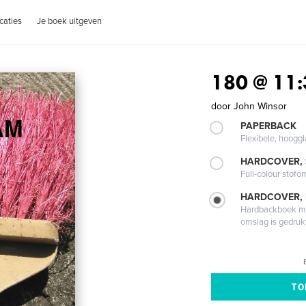
caties
Je boek uitgeven
180 @ 11
door
John Winsor
PAPERBACK
Flexibele, hoog
HARDCOVER,
Full-colour stofo
HARDCOVER,
Hardbackboek met
omslag is gedruk