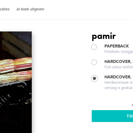
caties
Je boek uitgeven
pamir
PAPERBACK
Flexibele, hoog
HARDCOVER,
Full-colour stofo
HARDCOVER,
Hardbackboek met
omslag is gedruk