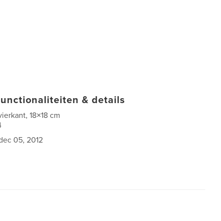
unctionaliteiten & details
vierkant, 18×18 cm
4
dec 05, 2012