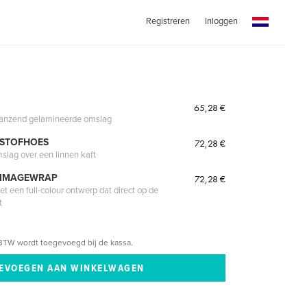
Registreren
Inloggen
65,28 €
glanzend gelamineerde omslag
 STOFHOES
72,28 €
mslag over een linnen kaft
 IMAGEWRAP
72,28 €
 een full-colour ontwerp dat direct op de
t
BTW wordt toegevoegd bij de kassa.