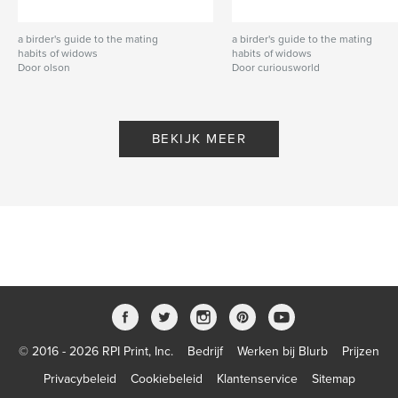
a birder's guide to the mating
a birder's guide to the mating
habits of widows
habits of widows
Door olson
Door curiousworld
BEKIJK MEER
© 2016 - 2026 RPI Print, Inc.
Bedrijf
Werken bij Blurb
Prijzen
Privacybeleid
Cookiebeleid
Klantenservice
Sitemap