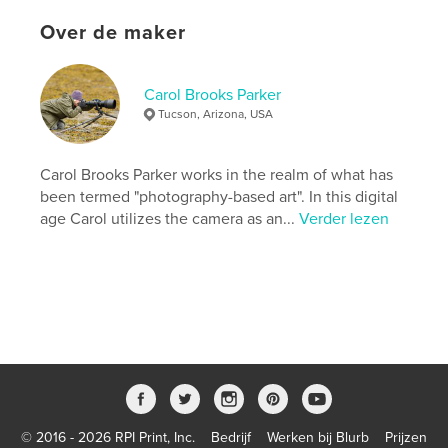
Taal
English
Over de maker
Trefwoorden
,
,
,
,
Islands
Solomon
Caledonia
New
Carol Brooks Parker
Tucson, Arizona, USA
,
,
Vanuatu
Fiji
Pacific
,
South
,
fish
,
coral
,
reef
,
Carol Brooks Parker works in the realm of what has
been termed "photography-based art". In this digital
underwater
age Carol utilizes the camera as an...
Verder lezen
© 2016 - 2026 RPI Print, Inc.
Bedrijf
Werken bij Blurb
Prijzen