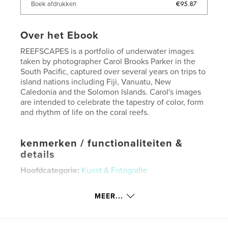
€95.87
Boek afdrukken
Over het Ebook
REEFSCAPES is a portfolio of underwater images
taken by photographer Carol Brooks Parker in the
South Pacific, captured over several years on trips to
island nations including Fiji, Vanuatu, New
Caledonia and the Solomon Islands. Carol's images
are intended to celebrate the tapestry of color, form
and rhythm of life on the coral reefs.
kenmerken / functionaliteiten &
details
Hoofdcategorie:
Kunst & Fotografie
Versie
E-book met vaste lay-out , % {aantal pagina's}
pag
MEER...
Datum publiceren:
dec 27, 2012
Laatst bijgewerkt
dec 27, 2012