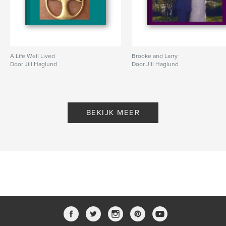
A Life Well Lived
Brooke and Larry
Door Jill Haglund
Door Jill Haglund
BEKIJK MEER