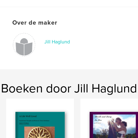
Projectoptie:
Standaard liggend, 25×20 cm
Aantal pagina's:
34
Datum publiceren:
ok 26, 2008
Over de maker
Taal
English
Trefwoorden
Jill Haglund
,
Gloria
Glo
Boeken door Jill Haglund