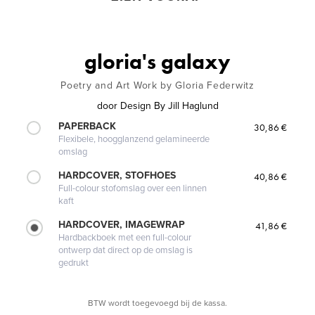
gloria's galaxy
Poetry and Art Work by Gloria Federwitz
door
Design By Jill Haglund
PAPERBACK
30,86 €
Flexibele, hoogglanzend gelamineerde
omslag
HARDCOVER, STOFHOES
40,86 €
Full-colour stofomslag over een linnen
kaft
HARDCOVER, IMAGEWRAP
41,86 €
Hardbackboek met een full-colour
ontwerp dat direct op de omslag is
gedrukt
BTW wordt toegevoegd bij de kassa.