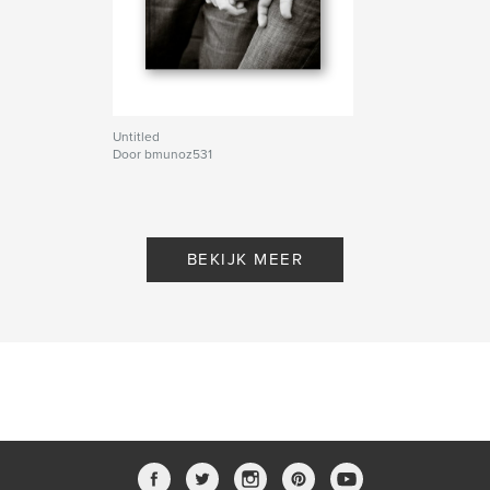
Untitled
Door bmunoz531
BEKIJK MEER