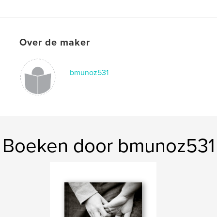
,
dogs
superhero
Over de maker
bmunoz531
Boeken door bmunoz531