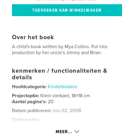
Over het boek
A child's book written by Mya Collins. Put into
production by her uncle's Jimmy and Brian.
kenmerken / functionaliteiten &
details
Hoofdcategorie:
Kinderboeken
Projectoptie:
Klein vierkant, 18×18 cm
Aantal pagina's:
20
Datum publiceren:
nov 02, 2008
Trefwoorden
,
,
,
Mya Collins
All four dogs
children
MEER...