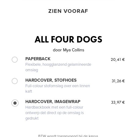
ZIEN VOORAF
ALL FOUR DOGS
door
Mya Collins
PAPERBACK
20,41 €
Flexibele, hoogglanzend gelamineerde
omslag
HARDCOVER, STOFHOES
31,26 €
Full-colour stofomslag over een linnen
kaft
HARDCOVER, IMAGEWRAP
33,97 €
Hardbackboek met een full-colour
ontwerp dat direct op de omslag is
gedrukt
BTW wordt toegevoegd bij de kassa.