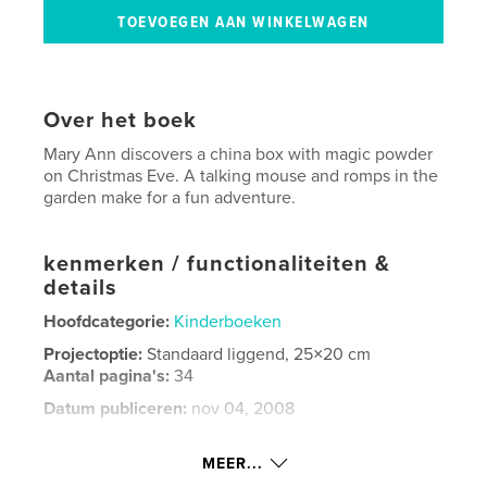
Over het boek
Mary Ann discovers a china box with magic powder
on Christmas Eve. A talking mouse and romps in the
garden make for a fun adventure.
kenmerken / functionaliteiten &
details
Hoofdcategorie:
Kinderboeken
Projectoptie:
Standaard liggend, 25×20 cm
Aantal pagina's:
34
Datum publiceren:
nov 04, 2008
Taal
English
MEER...
Trefwoorden