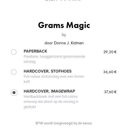
Grams Magic
by
door
Donna J. Kidman
PAPERBACK
29,20 €
Flexibele, hoogglanzend gelamineerde
omslag
HARDCOVER, STOFHOES
36,60 €
Full-colour stofomslag over een linnen
kaft
HARDCOVER, IMAGEWRAP
37,60 €
Hardbackboek met een full-colour
ontwerp dat direct op de omslag is
gedrukt
BTW wordt toegevoegd bij de kassa.