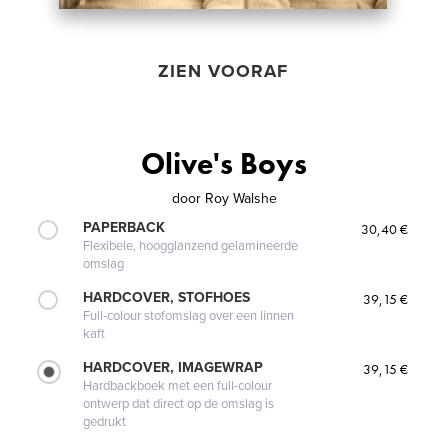
ZIEN VOORAF
Olive's Boys
door
Roy Walshe
PAPERBACK
30,40 €
Flexibele, hoogglanzend gelamineerde
omslag
HARDCOVER, STOFHOES
39,15 €
Full-colour stofomslag over een linnen
kaft
HARDCOVER, IMAGEWRAP
39,15 €
Hardbackboek met een full-colour
ontwerp dat direct op de omslag is
gedrukt