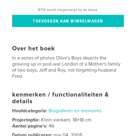
BTW wordt toegevoegd bij de kassa.
Over het boek
In a series of photos Olive's Boys depicts the
growing up in post-war London of a Mother's family
of two boys, Jeff and Roy, not forgetting husband
Fred.
kenmerken / functionaliteiten &
details
Hoofdcategorie:
Biografieën en memoires
Projectoptie:
Klein vierkant, 18×18 cm
Aantal pagina's:
46
Datum publiceren:
nov 04, 2008