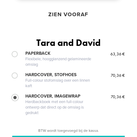
ZIEN VOORAF
Tara and David
PAPERBACK
63,36 €
Flexibele, hoogglanzend gelamineerde
omslag
HARDCOVER, STOFHOES
70,36 €
Full-colour stofomslag over een linnen
kaft
HARDCOVER, IMAGEWRAP
70,36 €
Hardbackboek met een full-colour
ontwerp dat direct op de omslag is
gedrukt
BTW wordt toegevoegd bij de kassa.