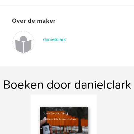
,
,
,
Dave and Tara
windsor weddings
weddings
lasalle
Over de maker
danielclark
Boeken door danielclark