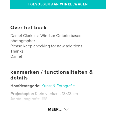
Over het boek
Daniel Clark is a Windsor Ontario based
photographer.
Please keep checking for new additions.
Thanks
Daniel
kenmerken / functionaliteiten &
details
Hoofdcategorie:
Kunst & Fotografie
Projectoptie:
Klein vierkant, 18×18 cm
Aantal pagina's:
168
Datum publiceren:
mar 30, 2007
MEER...
Trefwoorden