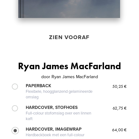
ZIEN VOORAF
Ryan James MacFarland
door
Ryan James MacFarland
PAPERBACK
50,25 €
Flexibele, hoogglanzend gelamineerde
omslag
HARDCOVER, STOFHOES
62,75 €
Full-colour stofomslag over een linnen
kaft
HARDCOVER, IMAGEWRAP
64,00 €
Hardbackboek met een full-colour