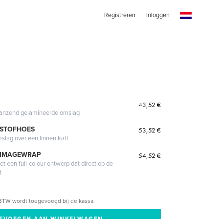
Registreren
Inloggen
43,52 €
glanzend gelamineerde omslag
 STOFHOES
53,52 €
mslag over een linnen kaft
 IMAGEWRAP
54,52 €
 een full-colour ontwerp dat direct op de
t
BTW wordt toegevoegd bij de kassa.