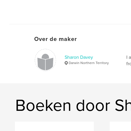
Over de maker
Sharon Davey
I 
Darwin Northern Territory
fr
Boeken door S