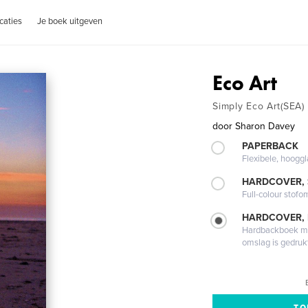
caties
Je boek uitgeven
Eco Art
Simply Eco Art(SEA)
door
Sharon Davey
PAPERBACK
Flexibele, hoog
HARDCOVER,
Full-colour stofo
HARDCOVER,
Hardbackboek met
omslag is gedruk