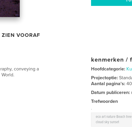
ZIEN VOORAF
kenmerken / f
graphy, conveying a
Hoofdcategorie:
Ku
 World.
Projectoptie:
Stand
Aantal pagina's:
4
Datum publiceren:
Trefwoorden
,
eco art nature Beach tree
cloud sky sunset