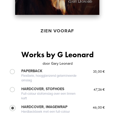
ZIEN VOORAF
Works by G Leonard
door
Gary Leonard
PAPERBACK
35,00 €
Flexibele, hoogglanzend gelamineerde
omslag
HARDCOVER, STOFHOES
47,26 €
Full-colour stofomslag over een linnen
kaft
HARDCOVER, IMAGEWRAP
46,00 €
Hardbackboek met een full-colour