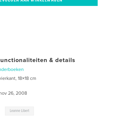
unctionaliteiten & details
nderboeken
vierkant, 18×18 cm
2
nov 26, 2008
,
Leanne Libert