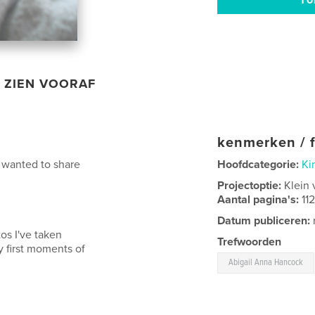
ZIEN VOORAF
kenmerken / f
I wanted to share
Hoofdcategorie:
Ki
Projectoptie:
Klein 
Aantal pagina's:
11
Datum publiceren:
os I've taken
Trefwoorden
y first moments of
Abigail Anna Hancock