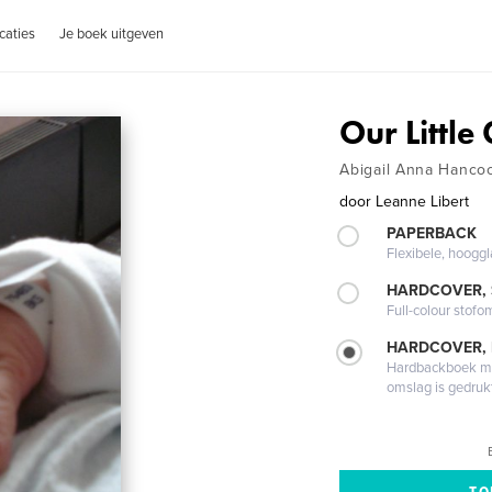
caties
Je boek uitgeven
Our Little 
Abigail Anna Hanco
door
Leanne Libert
PAPERBACK
Flexibele, hoog
HARDCOVER,
Full-colour stofo
HARDCOVER,
Hardbackboek met
omslag is gedruk