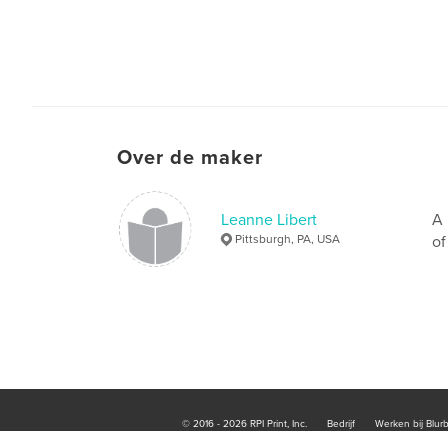
Over de maker
Leanne Libert
A 
Pittsburgh, PA, USA
of
© 2016 - 2026 RPI Print, Inc.
Bedrijf
Werken bij Blur