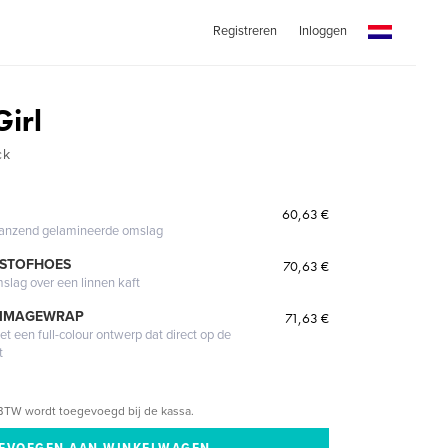
Registreren
Inloggen
Girl
ck
60,63 €
glanzend gelamineerde omslag
 STOFHOES
70,63 €
mslag over een linnen kaft
 IMAGEWRAP
71,63 €
 een full-colour ontwerp dat direct op de
t
BTW wordt toegevoegd bij de kassa.