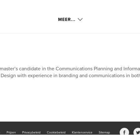
MEER...
master’s candidate in the Communications Planning and Informa
 Design with experience in branding and communications in both 
b
Prijzen
Privacybeleid
Cookiebeleid
Klantenservice
Sitemap