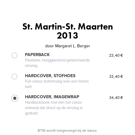
St. Martin-St. Maarten
2013
door
Margaret L. Berger
PAPERBACK
23,40 €
Flexibele, hoogglanzend gelamineerde
omslag
HARDCOVER, STOFHOES
33,40 €
Full-colour stofomslag over een linnen
kaft
HARDCOVER, IMAGEWRAP
34,40 €
Hardbackboek met een full-colour
ontwerp dat direct op de omslag is
gedrukt
BTW wordt toegevoegd bij de kassa.