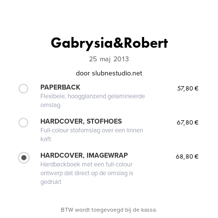
Gabrysia&Robert
25 maj 2013
door
slubnestudio.net
PAPERBACK
57,80 €
Flexibele, hoogglanzend gelamineerde
omslag
HARDCOVER, STOFHOES
67,80 €
Full-colour stofomslag over een linnen
kaft
HARDCOVER, IMAGEWRAP
68,80 €
Hardbackboek met een full-colour
ontwerp dat direct op de omslag is
gedrukt
BTW wordt toegevoegd bij de kassa.