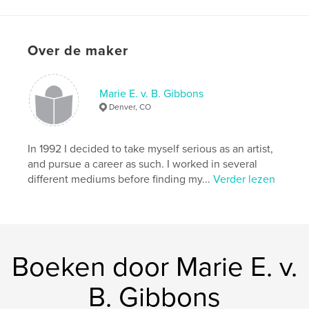
details
Hoofdcategorie:
Kunst & Fotografie
Over de maker
Projectoptie:
Standaard liggend, 25×20 cm
Aantal pagina's:
56
Datum publiceren:
nov 28, 2008
Marie E. v. B. Gibbons
Trefwoorden
Denver, CO
,
,
,
,
post fired finishes
ceramic
clay
shoes
In 1992 I decided to take myself serious as an artist,
sculpture
,
fashion
,
glazes
and pursue a career as such. I worked in several
different mediums before finding my...
Verder lezen
Boeken door Marie E. v.
B. Gibbons