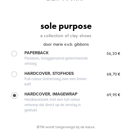
sole purpose
a collection of clay shoes
door
marie e.v.b. gibbons
PAPERBACK
56,20 €
Flexibele, hoogglanzend gelamineerde
omslag
HARDCOVER, STOFHOES
68,70 €
Full-colour stofomslag over een linnen
kaft
HARDCOVER, IMAGEWRAP
69,95 €
Hardbackboek met een full-colour
ontwerp dat direct op de omslag is
gedrukt
BTW wordt toegevoegd bij de kassa.