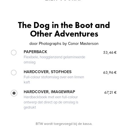
The Dog in the Boot and
Other Adventures
door
Photographs by Conor Masterson
PAPERBACK
53,46 €
Flexibele, hoogglanzend gelamineerde
omslag
HARDCOVER, STOFHOES
63,96 €
Full-colour stofomslag over een linnen
kaft
HARDCOVER, IMAGEWRAP
67,21 €
Hardbackboek met een full-colour
ontwerp dat direct op de omslag is
gedrukt
BTW wordt toegevoegd bij de kassa.