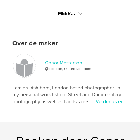
Projectoptie:
Standaard liggend, 25×20 cm
Aantal pagina's:
50
MEER...
Datum publiceren:
nov 29, 2008
Trefwoorden
,
,
,
,
Art
Photography
travel
Venice
Over de maker
Ireland
Conor Masterson
London, United Kingdom
I am an Irish born, London based photographer. In
my personal work I shoot Street and Documentary
photography as well as Landscapes....
Verder lezen