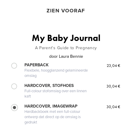
ZIEN VOORAF
My Baby Journal
A Parent's Guide to Pregnancy
door
Laura Bennie
PAPERBACK
23,04 €
Flexibele, hoogglanzend gelamineerde
omslag
HARDCOVER, STOFHOES
30,04 €
Full-colour stofomslag over een linnen
kaft
HARDCOVER, IMAGEWRAP
30,04 €
Hardbackboek met een full-colour
ontwerp dat direct op de omslag is
gedrukt