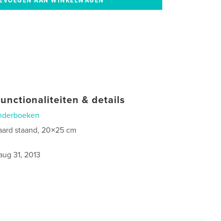
unctionaliteiten & details
nderboeken
aard staand, 20×25 cm
aug 31, 2013