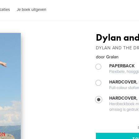
caties
Je boek uitgeven
Dylan and
DYLAN AND THE D
door
Gralan
PAPERBACK
Flexibele, hoog
HARDCOVER,
Full-colour stofo
HARDCOVER,
Hardbackboek met
omslag is gedruk