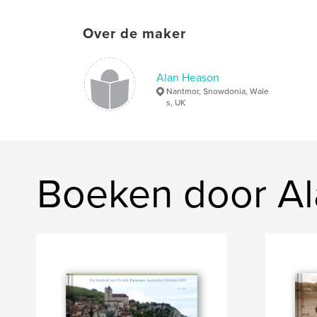
Over de maker
Alan Heason
Nantmor, Snowdonia, Wale
s, UK
Boeken door A