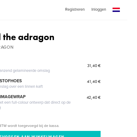
Registreren
Inloggen
 the adragon
RAGON
31,40 €
glanzend gelamineerde omslag
 STOFHOES
41,40 €
mslag over een linnen kaft
 IMAGEWRAP
42,40 €
 een full-colour ontwerp dat direct op de
t
BTW wordt toegevoegd bij de kassa.