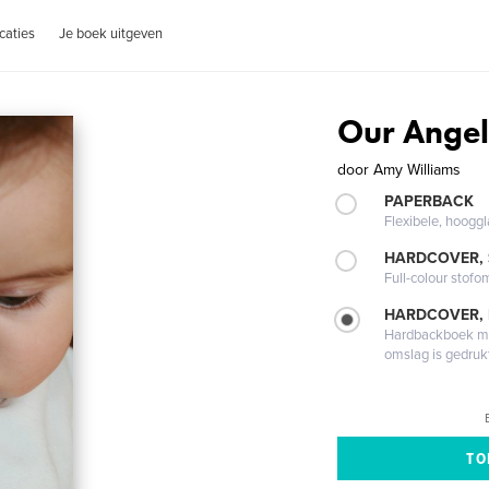
caties
Je boek uitgeven
Our Angel
door
Amy Williams
PAPERBACK
Flexibele, hoog
HARDCOVER,
Full-colour stofo
HARDCOVER,
Hardbackboek met
omslag is gedruk