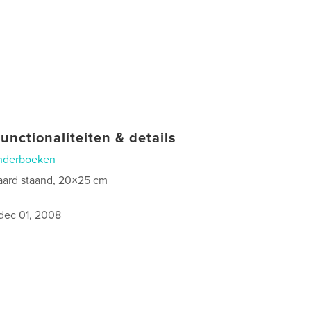
unctionaliteiten & details
nderboeken
aard staand, 20×25 cm
dec 01, 2008