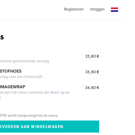
Registreren
Inloggen
s
25,80 €
glanzend gelamineerde omslag
 STOFHOES
35,80 €
mslag over een linnen kaft
 IMAGEWRAP
36,80 €
 een full-colour ontwerp dat direct op de
t
BTW wordt toegevoegd bij de kassa.