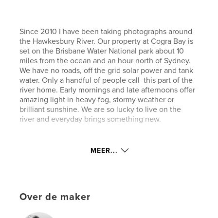
Since 2010 I have been taking photographs around
the Hawkesbury River. Our property at Cogra Bay is
set on the Brisbane Water National park about 10
miles from the ocean and an hour north of Sydney.
We have no roads, off the grid solar power and tank
water. Only a handful of people call this part of the
river home. Early mornings and late afternoons offer
amazing light in heavy fog, stormy weather or
brilliant sunshine. We are so lucky to live on the
river and everyday brings something new.
kenmerken / functionaliteiten &
MEER...
details
Hoofdcategorie:
Kunst & Fotografie
Projectoptie:
Groot vierkant, 30×30 cm
Over de maker
Aantal pagina's:
36
Datum publiceren:
sep 11, 2013