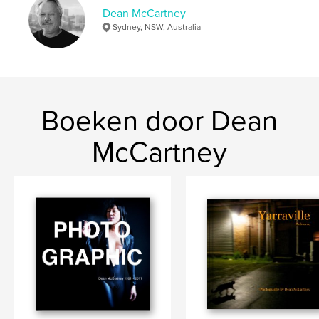
Dean McCartney
Taal
English
Sydney, NSW, Australia
Trefwoorden
,
,
,
Hawkesbury River
Landscape
Boats
Islands
Boeken door Dean
McCartney