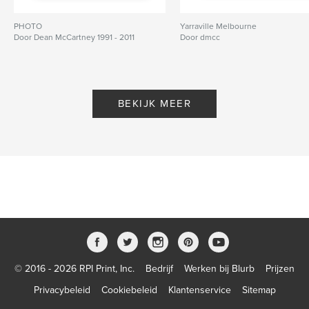
PHOTO
Yarraville Melbourne
Door Dean McCartney 1991 - 2011
Door dmcc
BEKIJK MEER
© 2016 - 2026 RPI Print, Inc.
Bedrijf
Werken bij Blurb
Prijzen
Privacybeleid
Cookiebeleid
Klantenservice
Sitemap