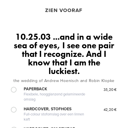
ZIEN VOORAF
10.25.03 ...and in a wide
sea of eyes, I see one pair
that I recognize. And I
know that I am the
luckiest.
the wedding of Andrew Hoenisch and Robin Klopke
PAPERBACK
35,20 €
Flexibele, hoogglanzend gelamineerde
omslag
HARDCOVER, STOFHOES
42,20 €
Full-colour stofomslag over een linnen
kaft