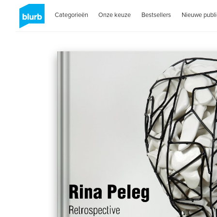
Categorieën
Onze keuze
Bestsellers
Nieuwe publi