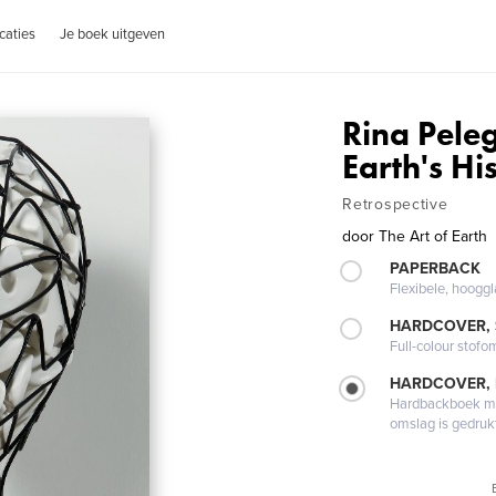
caties
Je boek uitgeven
Rina Pele
Earth's Hi
Retrospective
door
The Art of Earth
PAPERBACK
Flexibele, hoog
HARDCOVER,
Full-colour stofo
HARDCOVER,
Hardbackboek met
omslag is gedruk