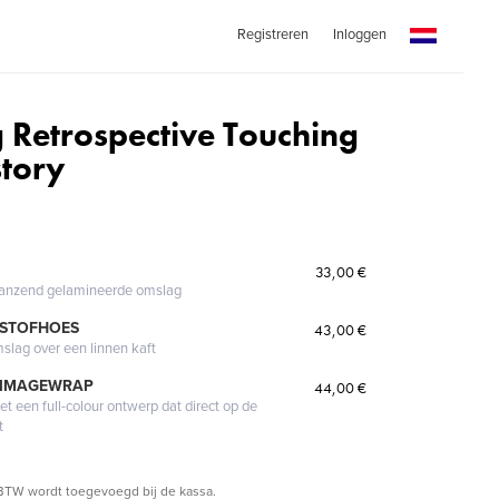
Registreren
Inloggen
g Retrospective Touching
story
33,00 €
glanzend gelamineerde omslag
 STOFHOES
43,00 €
mslag over een linnen kaft
 IMAGEWRAP
44,00 €
 een full-colour ontwerp dat direct op de
t
BTW wordt toegevoegd bij de kassa.