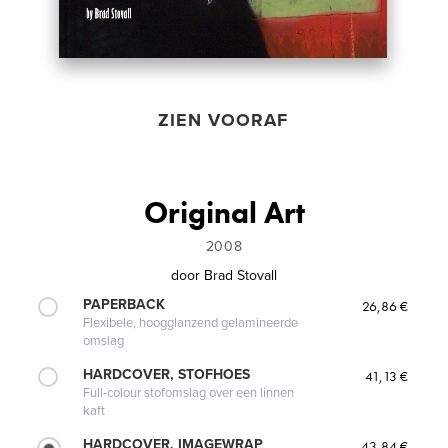
ZIEN VOORAF
Original Art
2008
door
Brad Stovall
PAPERBACK
26,86 €
Flexibele, hoogglanzend gelamineerde
omslag
HARDCOVER, STOFHOES
41,13 €
Full-colour stofomslag over een linnen
kaft
HARDCOVER, IMAGEWRAP
43,84 €