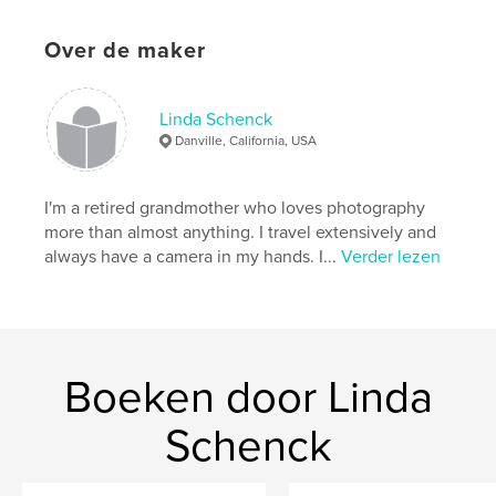
Datum publiceren:
dec 04, 2008
Over de maker
Trefwoorden
,
,
,
,
monte carlo
europe
france
italy
Linda Schenck
,
,
croatia
africa
germany
Danville, California, USA
,
engand
,
switzerland
,
zurich
,
paris
,
I'm a retired grandmother who loves photography
london
,
heidelberg
,
venice
,
rome
,
more than almost anything. I travel extensively and
always have a camera in my hands. I...
Verder lezen
cannes
,
ship
,
train
Boeken door Linda
Schenck