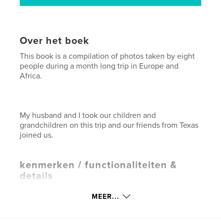
Over het boek
This book is a compilation of photos taken by eight
people during a month long trip in Europe and
Africa.
My husband and I took our children and
grandchildren on this trip and our friends from Texas
joined us.
kenmerken / functionaliteiten &
details
Hoofdcategorie:
Reizen
MEER...
Projectoptie:
Standaard liggend, 25×20 cm
Aantal pagina's:
168