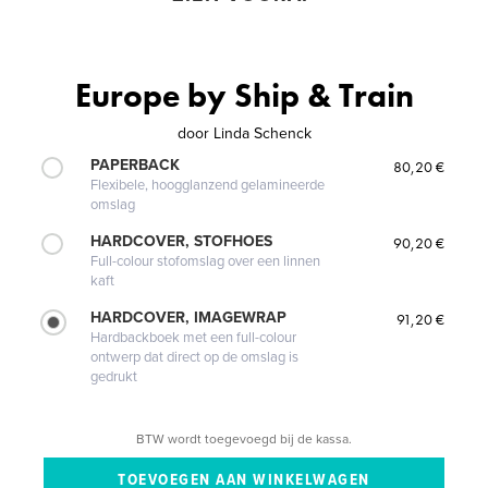
Europe by Ship & Train
door
Linda Schenck
PAPERBACK
80,20 €
Flexibele, hoogglanzend gelamineerde
omslag
HARDCOVER, STOFHOES
90,20 €
Full-colour stofomslag over een linnen
kaft
HARDCOVER, IMAGEWRAP
91,20 €
Hardbackboek met een full-colour
ontwerp dat direct op de omslag is
gedrukt
BTW wordt toegevoegd bij de kassa.