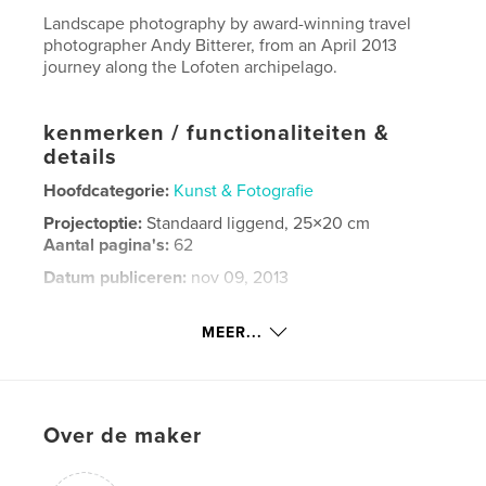
Landscape photography by award-winning travel
photographer Andy Bitterer, from an April 2013
journey along the Lofoten archipelago.
kenmerken / functionaliteiten &
details
Hoofdcategorie:
Kunst & Fotografie
Projectoptie:
Standaard liggend, 25×20 cm
Aantal pagina's:
62
Datum publiceren:
nov 09, 2013
Taal
English
MEER...
Trefwoorden
,
,
,
photography
travel
Lofoten
Norway
Over de maker