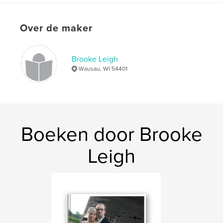
Over de maker
Brooke Leigh
Wausau, WI 54401
Boeken door Brooke
Leigh