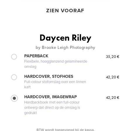
ZIEN VOORAF
Daycen Riley
by Brooke Leigh Photography
PAPERBACK
35,20 €
Flexibele, hoogglanzend gelamineerde
omslag
HARDCOVER, STOFHOES
42,20 €
Full-colour stofomslag over een linnen
kaft
HARDCOVER, IMAGEWRAP
42,20 €
Hardbackboek met een full-colour
ontwerp dat direct op de omslag is
gedrukt
BTW wordt toegevoegd bij de kassa.