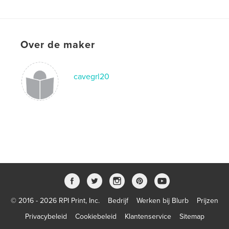
Trefwoorden
,
,
,
,
butterflies
kids
children
pictures
nature
Over de maker
cavegrl20
© 2016 - 2026 RPI Print, Inc.
Bedrijf
Werken bij Blurb
Prijzen
Privacybeleid
Cookiebeleid
Klantenservice
Sitemap