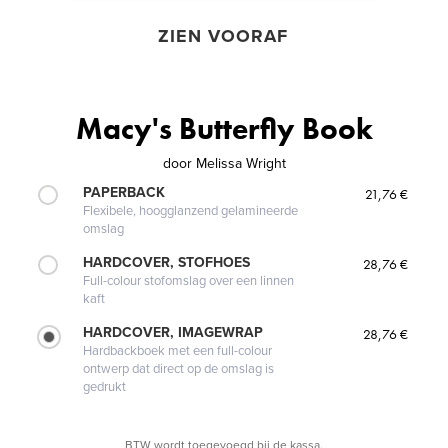
ZIEN VOORAF
Macy's Butterfly Book
door
Melissa Wright
PAPERBACK
21,76 €
Flexibele, hoogglanzend gelamineerde
omslag
HARDCOVER, STOFHOES
28,76 €
Full-colour stofomslag over een linnen
kaft
HARDCOVER, IMAGEWRAP
28,76 €
Hardbackboek met een full-colour
ontwerp dat direct op de omslag is
gedrukt
BTW wordt toegevoegd bij de kassa.