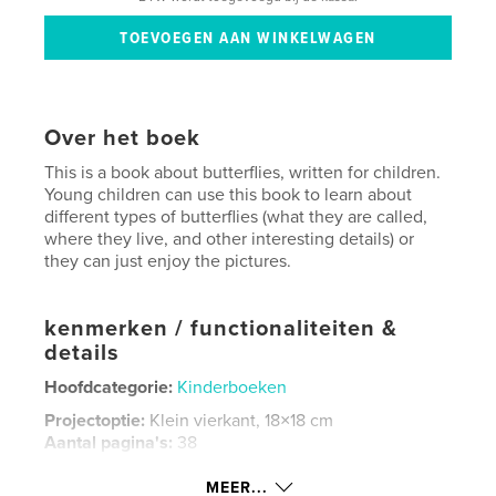
Over het boek
This is a book about butterflies, written for children.
Young children can use this book to learn about
different types of butterflies (what they are called,
where they live, and other interesting details) or
they can just enjoy the pictures.
kenmerken / functionaliteiten &
details
Hoofdcategorie:
Kinderboeken
Projectoptie:
Klein vierkant, 18×18 cm
Aantal pagina's:
38
Datum publiceren:
dec 08, 2008
MEER...