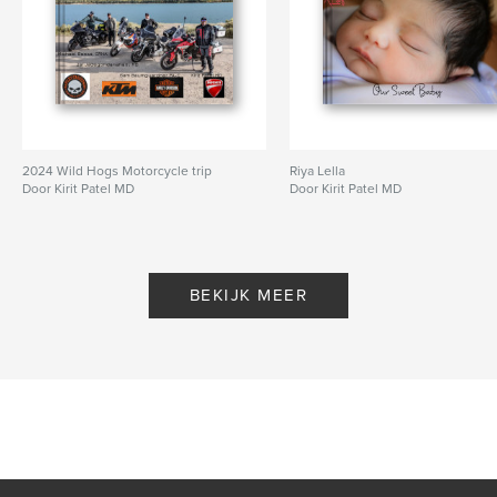
2024 Wild Hogs Motorcycle trip
Riya Lella
Door Kirit Patel MD
Door Kirit Patel MD
BEKIJK MEER