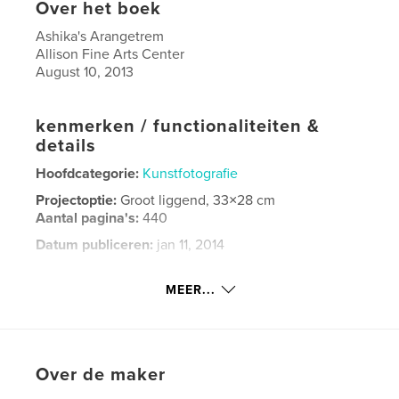
Over het boek
Ashika's Arangetrem
Allison Fine Arts Center
August 10, 2013
kenmerken / functionaliteiten &
details
Hoofdcategorie:
Kunstfotografie
Projectoptie:
Groot liggend, 33×28 cm
Aantal pagina's:
440
Datum publiceren:
jan 11, 2014
Taal
English
MEER...
Trefwoorden
,
indian classical dance
arangetram
Over de maker