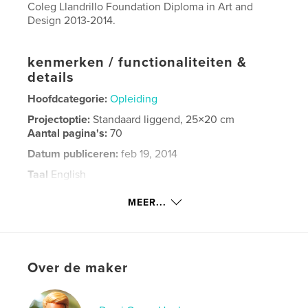
Coleg Llandrillo Foundation Diploma in Art and
Design 2013-2014.
kenmerken / functionaliteiten &
details
Hoofdcategorie:
Opleiding
Projectoptie:
Standaard liggend, 25×20 cm
Aantal pagina's:
70
Datum publiceren:
feb 19, 2014
Taal
English
Trefwoorden
MEER...
,
Foundation Diploma in Art and Design
Coleg Llandrillo
Over de maker