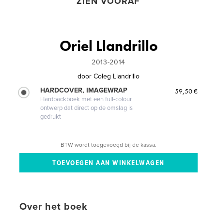
ZIEN VOORAF
Oriel Llandrillo
2013-2014
door
Coleg Llandrillo
HARDCOVER, IMAGEWRAP
59,50 €
Hardbackboek met een full-colour
ontwerp dat direct op de omslag is
gedrukt
BTW wordt toegevoegd bij de kassa.
Over het boek