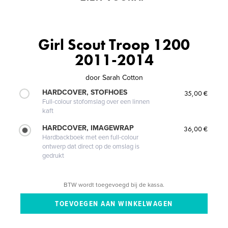
Girl Scout Troop 1200
2011-2014
door
Sarah Cotton
HARDCOVER, STOFHOES
35,00 €
Full-colour stofomslag over een linnen
kaft
HARDCOVER, IMAGEWRAP
36,00 €
Hardbackboek met een full-colour
ontwerp dat direct op de omslag is
gedrukt
BTW wordt toegevoegd bij de kassa.