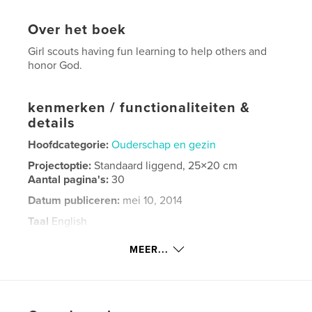
Over het boek
Girl scouts having fun learning to help others and
honor God.
kenmerken / functionaliteiten &
details
Hoofdcategorie:
Ouderschap en gezin
Projectoptie:
Standaard liggend, 25×20 cm
Aantal pagina's:
30
Datum publiceren:
mei 10, 2014
Taal
English
Trefwoorden
MEER...
,
girl
scouts