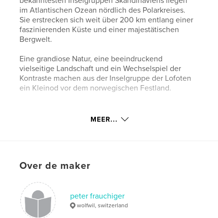
bekanntesten Inselgruppen Skandinaviens liegen
im Atlantischen Ozean nördlich des Polarkreises.
Sie erstrecken sich weit über 200 km entlang einer
faszinierenden Küste und einer majestätischen
Bergwelt.
Eine grandiose Natur, eine beeindruckend
vielseitige Landschaft und ein Wechselspiel der
Kontraste machen aus der Inselgruppe der Lofoten
ein Kleinod vor dem norwegischen Festland.
kenmerken / functionaliteiten &
MEER...
details
Hoofdcategorie:
Reizen
Projectoptie:
Groot liggend, 33×28 cm
Over de maker
Aantal pagina's:
154
Datum publiceren:
jul 20, 2014
peter frauchiger
Taal
German
wolfwil, switzerland
Trefwoorden