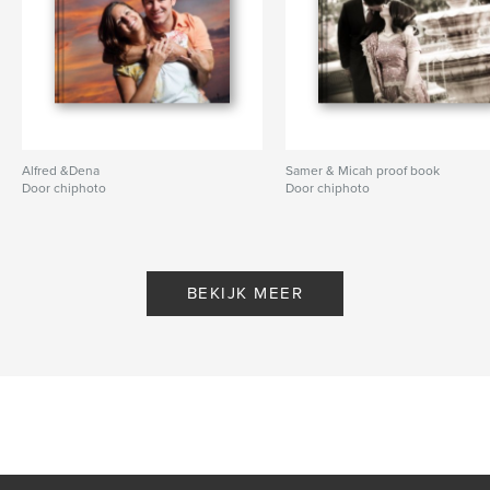
Alfred &Dena
Samer & Micah proof book
Door chiphoto
Door chiphoto
BEKIJK MEER