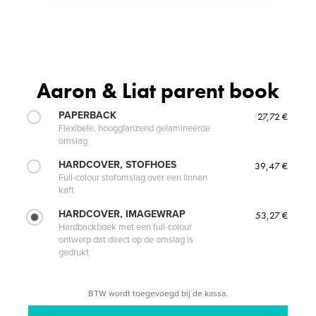
Aaron & Liat parent book
PAPERBACK
27,72 €
Flexibele, hoogglanzend gelamineerde
omslag
HARDCOVER, STOFHOES
39,47 €
Full-colour stofomslag over een linnen
kaft
HARDCOVER, IMAGEWRAP
53,27 €
Hardbackboek met een full-colour
ontwerp dat direct op de omslag is
gedrukt
BTW wordt toegevoegd bij de kassa.