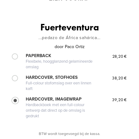
Fuerteventura
...pedazo de África sahárica...
door
Paco Ortiz
PAPERBACK
28,20 €
Flexibele, hoogglanzend gelamineerde
omslag
HARDCOVER, STOFHOES
38,20 €
Full-colour stofomslag over een linnen
kaft
HARDCOVER, IMAGEWRAP
39,20 €
Hardbackboek met een full-colour
ontwerp dat direct op de omslag is
gedrukt
BTW wordt toegevoegd bij de kassa.