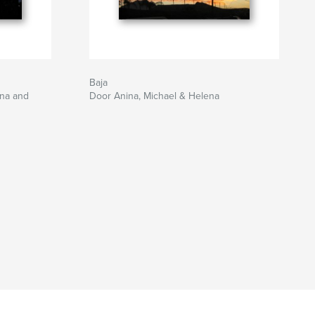
Baja
ana and
Door Anina, Michael & Helena