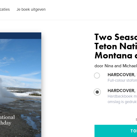
caties
Je boek uitgeven
Two Seaso
Teton Nat
Montana a
door
Nina and Michae
HARDCOVER,
Full-colour stofo
HARDCOVER,
Hardbackboek met
omslag is gedruk