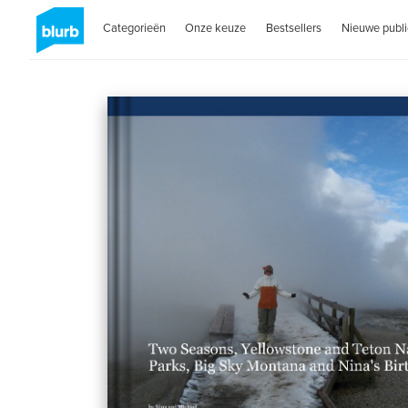
Categorieën
Onze keuze
Bestsellers
Nieuwe publi