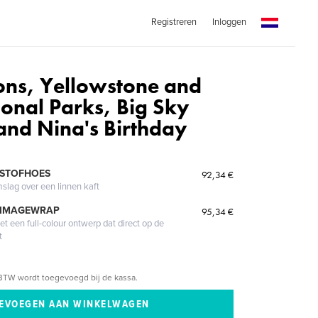
Registreren
Inloggen
ns, Yellowstone and
ional Parks, Big Sky
nd Nina's Birthday
l
 STOFHOES
92,34 €
mslag over een linnen kaft
 IMAGEWRAP
95,34 €
 een full-colour ontwerp dat direct op de
t
BTW wordt toegevoegd bij de kassa.