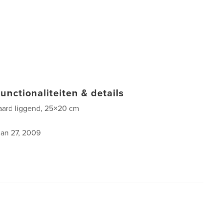
unctionaliteiten & details
aard liggend, 25×20 cm
jan 27, 2009