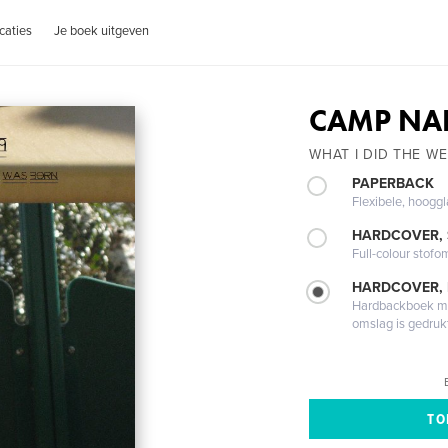
caties
Je boek uitgeven
CAMP NA
WHAT I DID THE W
PAPERBACK
Flexibele, hoog
HARDCOVER,
Full-colour stofo
HARDCOVER,
Hardbackboek met
omslag is gedruk