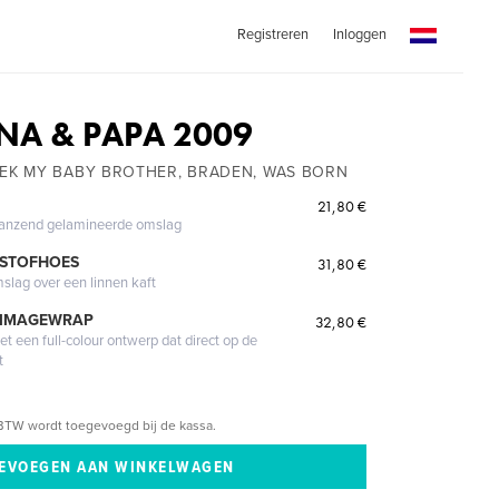
Registreren
Inloggen
NA & PAPA 2009
EEK MY BABY BROTHER, BRADEN, WAS BORN
21,80 €
glanzend gelamineerde omslag
 STOFHOES
31,80 €
mslag over een linnen kaft
 IMAGEWRAP
32,80 €
 een full-colour ontwerp dat direct op de
t
BTW wordt toegevoegd bij de kassa.