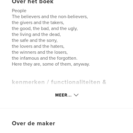
Over het boek
People
The believers and the non-believers,
the givers and the takers,
the good, the bad, and the ugly,
the living and the dead,
the safe and the sorry,
the lovers and the haters,
the winners and the losers,
the infamous and the forgotten.
Here they are, some of them, anyway.
kenmerken / functionaliteiten &
details
MEER...
Hoofdcategorie:
Kunst & Fotografie
Projectoptie:
Groot vierkant, 30×30 cm
Aantal pagina's:
68
Datum publiceren:
sep 02, 2014
Over de maker
Taal
English