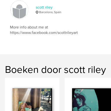
Trefwoorden
scott riley
,
,
,
Barcelona, Spain
scott
riley
art
artist
More info about me at
https://www.facebook.com/scottrileyart
Boeken door scott riley