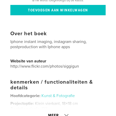
BTW wordt toegevoegd bij de kassa.
Over het boek
Iphone instant imaging, instagram sharing,
postproduction with Iphone apps
Website van auteur
http://www.flickr.com/photos/siggigun
kenmerken / functionaliteiten &
details
Hoofdcategorie:
Kunst & Fotografie
Projectoptie:
Klein vierkant, 18×18 cm
Aantal pagina's:
132
MEER...