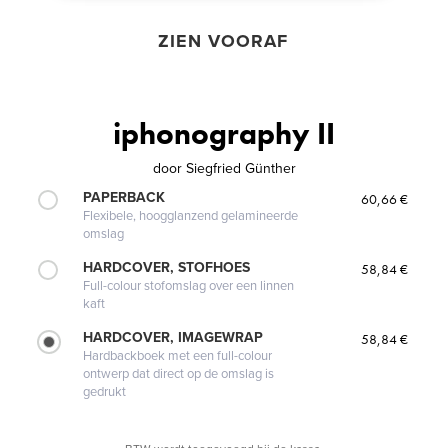
ZIEN VOORAF
iphonography II
door
Siegfried Günther
PAPERBACK
60,66 €
Flexibele, hoogglanzend gelamineerde
omslag
HARDCOVER, STOFHOES
58,84 €
Full-colour stofomslag over een linnen
kaft
HARDCOVER, IMAGEWRAP
58,84 €
Hardbackboek met een full-colour
ontwerp dat direct op de omslag is
gedrukt