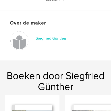
Datum publiceren:
sep 13, 2014
Taal
French
Trefwoorden
,
,
Over de maker
iphone
instagram
photography
Siegfried Günther
Boeken door Siegfried
Günther