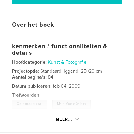
Over het boek
kenmerken / functionaliteiten &
details
Hoofdcategorie:
Kunst & Fotografie
Projectoptie:
Standaard liggend, 25×20 cm
Aantal pagina's:
84
Datum publiceren:
feb 04, 2009
Trefwoorden
,
,
Contemporary Art
Mark Moore Gallery
,
Cindy Wright
Gallery
,
Painting
MEER...