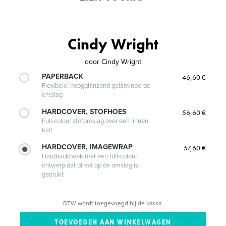
Cindy Wright
door
Cindy Wright
PAPERBACK
46,60 €
Flexibele, hoogglanzend gelamineerde
omslag
HARDCOVER, STOFHOES
56,60 €
Full-colour stofomslag over een linnen
kaft
HARDCOVER, IMAGEWRAP
57,60 €
Hardbackboek met een full-colour
ontwerp dat direct op de omslag is
gedrukt
BTW wordt toegevoegd bij de kassa.