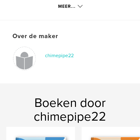
Trefwoorden
MEER...
,
,
,
,
moo cow
my cow moo
moo
spa
,
massage
cow
Over de maker
chimepipe22
Boeken door
chimepipe22