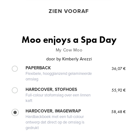
ZIEN VOORAF
Moo enjoys a Spa Day
My Cow Moo
door
by Kimberly Arezzi
PAPERBACK
36,07 €
Flexibele, hoogglanzend gelamineerde
omslag
HARDCOVER, STOFHOES
55,92 €
Full-colour stofomslag over een linnen
kaft
HARDCOVER, IMAGEWRAP
58,48 €
Hardbackboek met een full-colour
ontwerp dat direct op de omslag is
gedrukt