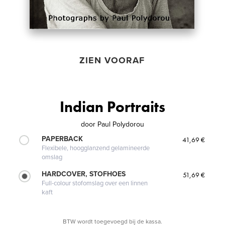
ZIEN VOORAF
Indian Portraits
door
Paul Polydorou
PAPERBACK
41,69 €
Flexibele, hoogglanzend gelamineerde
omslag
HARDCOVER, STOFHOES
51,69 €
Full-colour stofomslag over een linnen
kaft
BTW wordt toegevoegd bij de kassa.