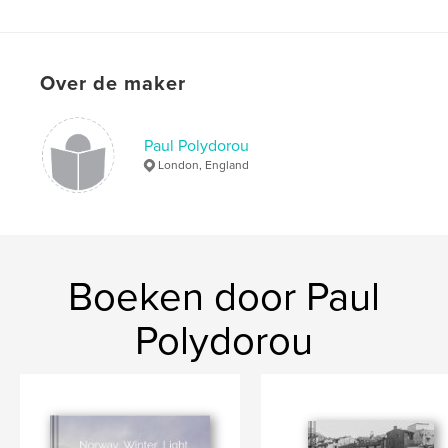
,
,
,
,
portraits
India
tribal
Orissa
Calcutta
Over de maker
Paul Polydorou
London, England
Boeken door Paul
Polydorou