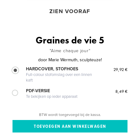
ZIEN VOORAF
Graines de vie 5
"Aime chaque jour"
door
Marie Wermuth, sculpteuze!
HARDCOVER, STOFHOES
29,92 €
Full-colour stofomslag over een linnen
kaft
PDF-VERSIE
8,49 €
Te bekijken op ieder apparaat
BTW wordt toegevoegd bij de kassa.