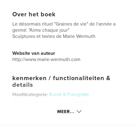
Over het boek
Le désormais rituel "Graines de vie" de l'année a
germé: "Aime chaque jour"
Sculptures et textes de Marie Wermuth
Website van auteur
http://www.marie-wermuth.com
kenmerken / functionaliteiten &
details
Hoofdcategorie:
Kunst & Fotografie
Projectoptie:
Klein vierkant, 18×18 cm
Aantal pagina's:
26
MEER...
ISBN
Paperback: 9781320221412
Hardcover, ImageWrap: 9781320221429