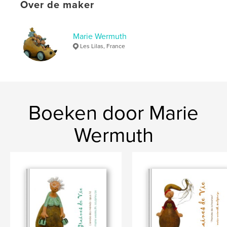
Over de maker
Datum publiceren:
nov 18, 2014
Taal
French
Marie Wermuth
Trefwoorden
Les Lilas, France
,
,
,
technique mixte
pièces uniquues
sculptures
histoires
,
graines
Boeken door Marie
Wermuth