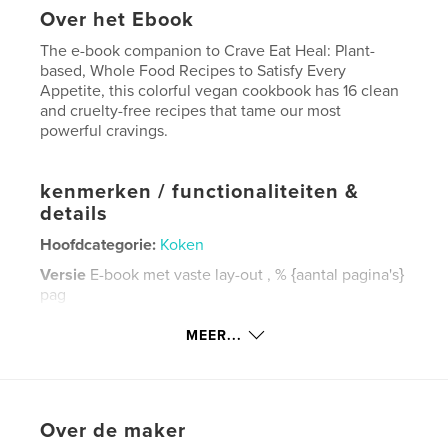
Over het Ebook
The e-book companion to Crave Eat Heal: Plant-
based, Whole Food Recipes to Satisfy Every
Appetite, this colorful vegan cookbook has 16 clean
and cruelty-free recipes that tame our most
powerful cravings.
kenmerken / functionaliteiten &
details
Hoofdcategorie:
Koken
Versie
E-book met vaste lay-out , % {aantal pagina's}
pag
Datum publiceren:
dec 07, 2014
MEER...
Laatst bijgewerkt
feb 24, 2016
Taal
English
Trefwoorden
Over de maker
,
,
,
,
whole food
vegan
cookbook
recipes