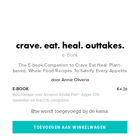
crave. eat. heal. outtakes.
e-Book
The E-book Companion to Crave Eat Heal: Plant-
based, Whole Food Recipes To Satsify Every Appetite
door
Annie Oliverio
€4.26
E-BOOK
Beschikbaar voor Amazon Kindle Fire®, Apple iOS-
toestellen en macOS-computers.
Btw wordt toegevoegd bij de kassa.