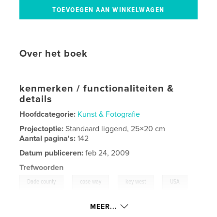
Over het boek
kenmerken / functionaliteiten &
details
Hoofdcategorie:
Kunst & Fotografie
Projectoptie:
Standaard liggend, 25×20 cm
Aantal pagina's:
142
Datum publiceren:
feb 24, 2009
Trefwoorden
,
,
,
,
Dade county
cose way
key west
USA
,
Florida
Miami
MEER...