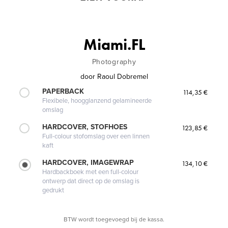
Miami.FL
Photography
door
Raoul Dobremel
PAPERBACK
114,35 €
Flexibele, hoogglanzend gelamineerde
omslag
HARDCOVER, STOFHOES
123,85 €
Full-colour stofomslag over een linnen
kaft
HARDCOVER, IMAGEWRAP
134,10 €
Hardbackboek met een full-colour
ontwerp dat direct op de omslag is
gedrukt
BTW wordt toegevoegd bij de kassa.