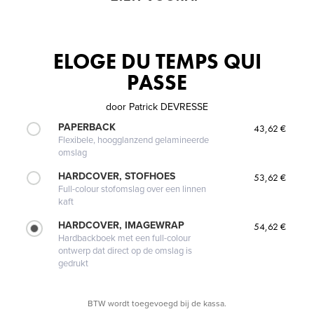
ELOGE DU TEMPS QUI
PASSE
door
Patrick DEVRESSE
PAPERBACK
43,62 €
Flexibele, hoogglanzend gelamineerde
omslag
HARDCOVER, STOFHOES
53,62 €
Full-colour stofomslag over een linnen
kaft
HARDCOVER, IMAGEWRAP
54,62 €
Hardbackboek met een full-colour
ontwerp dat direct op de omslag is
gedrukt
BTW wordt toegevoegd bij de kassa.